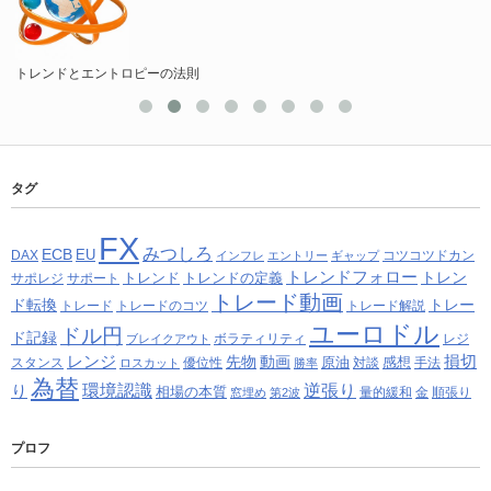
トレンドとエントロピーの法則
タグ
FX
みつしろ
ECB
EU
DAX
コツコツドカン
インフレ
エントリー
ギャップ
トレンドフォロー
トレン
トレンド
トレンドの定義
サポレジ
サポート
トレード動画
ド転換
トレー
トレード
トレードのコツ
トレード解説
ユーロドル
ドル円
ド記録
ボラティリティ
レジ
ブレイクアウト
レンジ
損切
先物
動画
原油
感想
スタンス
優位性
対談
手法
ロスカット
勝率
為替
り
環境認識
逆張り
相場の本質
量的緩和
金
順張り
窓埋め
第2波
プロフ