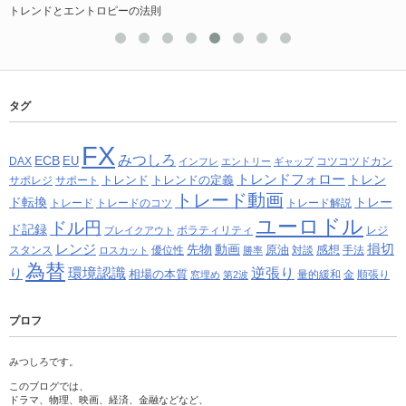
トレンドとエントロピーの法則
タグ
FX
みつしろ
ECB
EU
DAX
コツコツドカン
インフレ
エントリー
ギャップ
トレンドフォロー
トレン
トレンド
トレンドの定義
サポレジ
サポート
トレード動画
ド転換
トレー
トレード
トレードのコツ
トレード解説
ユーロドル
ドル円
ド記録
ボラティリティ
レジ
ブレイクアウト
レンジ
損切
先物
動画
原油
感想
スタンス
優位性
対談
手法
ロスカット
勝率
為替
り
環境認識
逆張り
相場の本質
量的緩和
金
順張り
窓埋め
第2波
プロフ
みつしろです。
このブログでは、
ドラマ、物理、映画、経済、金融などなど、