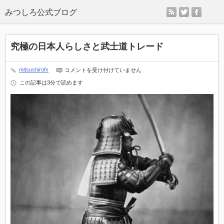
rss
twitter
faceb
究極の日本人らしさと武士道トレード
mitsushirofx
究
コメントを受け付けていません
極
この記事は3分で読めます
の
日
本
人
ら
し
さ
と
武
士
道
ト
レ
ー
ド
は