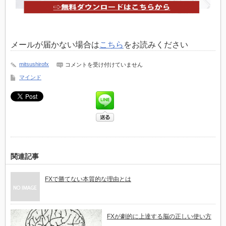
メールが届かない場合は
こちら
をお読みください
mitsushirofx
究
コメントを受け付けていません
極
マインド
の
日
本
人
ら
し
さ
と
武
士
道
関連記事
ト
レ
ー
FXで勝てない本質的な理由とは
ド
は
FXが劇的に上達する脳の正しい使い方