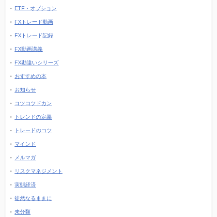
ETF・オプション
FXトレード動画
FXトレード記録
FX動画講義
FX勘違いシリーズ
おすすめの本
お知らせ
コツコツドカン
トレンドの定義
トレードのコツ
マインド
メルマガ
リスクマネジメント
実態経済
徒然なるままに
未分類