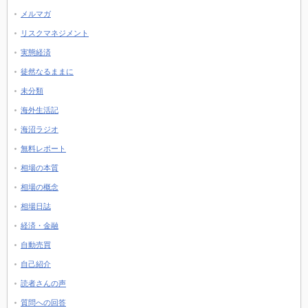
メルマガ
リスクマネジメント
実態経済
徒然なるままに
未分類
海外生活記
海沼ラジオ
無料レポート
相場の本質
相場の概念
相場日誌
経済・金融
自動売買
自己紹介
読者さんの声
質問への回答