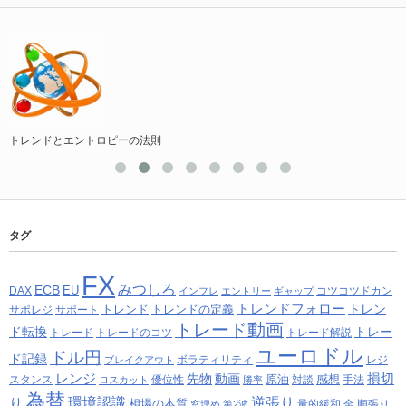
トレンドとエントロピーの法則
タグ
FX
みつしろ
ECB
EU
DAX
コツコツドカン
インフレ
エントリー
ギャップ
トレンドフォロー
トレン
トレンド
トレンドの定義
サポレジ
サポート
トレード動画
ド転換
トレー
トレード
トレードのコツ
トレード解説
ユーロドル
ドル円
ド記録
ボラティリティ
レジ
ブレイクアウト
レンジ
損切
先物
動画
原油
感想
スタンス
優位性
対談
手法
ロスカット
勝率
為替
り
環境認識
逆張り
相場の本質
量的緩和
金
順張り
窓埋め
第2波