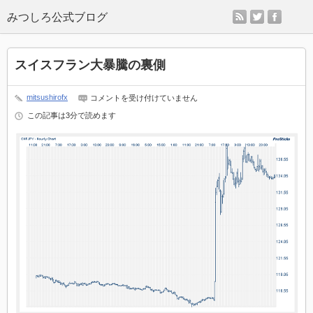
rss
twitter
faceb
スイスフラン大暴騰の裏側
mitsushirofx
ス
コメントを受け付けていません
イ
この記事は3分で読めます
ス
フ
ラ
ン
大
暴
騰
の
裏
側
は