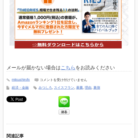
メールが届かない場合は
こちら
をお読みください
mitsushirofx
ス
コメントを受け付けていません
イ
経済・金融
みつしろ
,
スイスフラン
,
暴騰
,
理由
,
裏側
ス
フ
ラ
ン
大
暴
騰
の
裏
側
は
関連記事