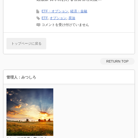
す
る
ETF・オプション
,
経済・金融
方
ETF
,
オプション
,
原油
法
そ
原
コメントを受け付けていません
の
油
１
系
は
ETF
と
トップページに戻る
オ
プ
シ
ョ
RETURN TOP
ン
の
話
管理人：みつしろ
を
少々
は