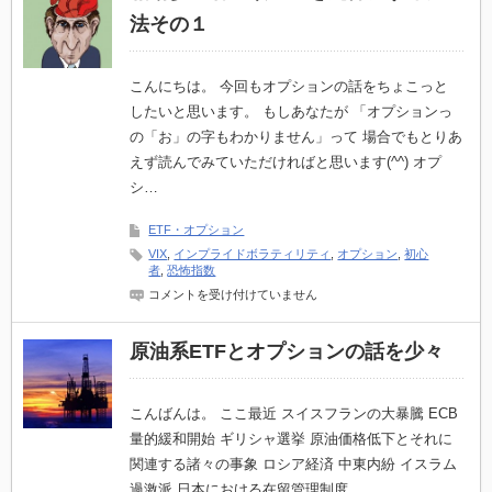
の
法その１
頭
の
中
を
こんにちは。 今回もオプションの話をちょこっと
丸
したいと思います。 もしあなたが 「オプションっ
裸
に
の「お」の字もわかりません」って 場合でもとりあ
す
えず読んでみていただければと思います(^^) オプ
る
方
シ…
法
そ
の
ETF・オプション
２
VIX
,
インプライドボラティリティ
,
オプション
,
初心
は
者
,
恐怖指数
相
コメントを受け付けていません
場
参
加
原油系ETFとオプションの話を少々
者
の
頭
の
こんばんは。 ここ最近 スイスフランの大暴騰 ECB
中
量的緩和開始 ギリシャ選挙 原油価格低下とそれに
を
丸
関連する諸々の事象 ロシア経済 中東内紛 イスラム
裸
過激派 日本における在留管理制度…
に