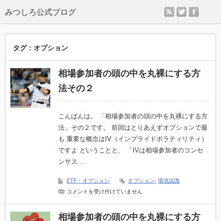
rss
twitter
faceb
タグ：オプション
相場参加者の頭の中を丸裸にする方
法その２
こんばんは。 「相場参加者の頭の中を丸裸にする方
法」その２です。 前回はとりあえずオプションで最
も 重要な概念はIV（インプライドボラティリティ）
ですよ ということと、 「IVは相場参加者のコンセ
ンサス…
ETF・オプション
オプション
,
環境認識
相
コメントを受け付けていません
場
参
加
相場参加者の頭の中を丸裸にする方
者