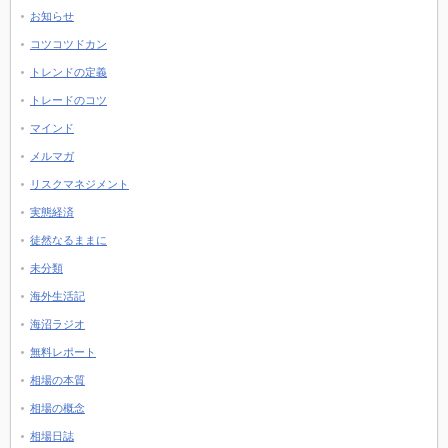
お知らせ
コツコツドカン
トレンドの定義
トレードのコツ
マインド
メルマガ
リスクマネジメント
実態経済
徒然なるままに
未分類
海外生活記
海沼ラジオ
無料レポート
相場の本質
相場の概念
相場日誌