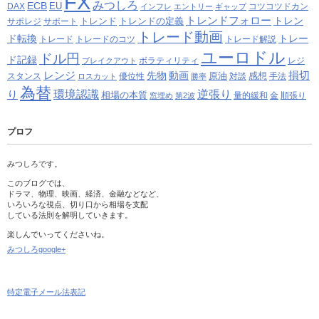
FX
みつしろ
ECB
EU
DAX
コツコツドカン
インフレ
エントリー
ギャップ
トレンドフォロー
トレン
トレンド
トレンドの定義
サポレジ
サポート
トレード動画
ド転換
トレー
トレード
トレードのコツ
トレード解説
ユーロドル
ドル円
ド記録
ボラティリティ
レジ
ブレイクアウト
レンジ
損切
先物
動画
原油
感想
スタンス
優位性
対談
手法
ロスカット
勝率
為替
り
環境認識
逆張り
相場の本質
量的緩和
金
順張り
窓埋め
第2波
プロフ
みつしろです。
このブログでは、
ドラマ、物理、映画、経済、金融などなど、
いろいろな視点、切り口から相場を支配
している法則を解明していきます。
楽しんでいってくださいね。
みつしろgoogle+
特定電子メール法表記