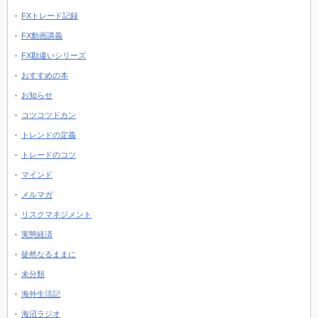
FXトレード記録
FX動画講義
FX勘違いシリーズ
おすすめの本
お知らせ
コツコツドカン
トレンドの定義
トレードのコツ
マインド
メルマガ
リスクマネジメント
実態経済
徒然なるままに
未分類
海外生活記
海沼ラジオ