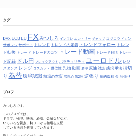
タグ
FX
みつしろ
ECB
EU
DAX
コツコツドカン
インフレ
エントリー
ギャップ
トレンドフォロー
トレン
トレンド
トレンドの定義
サポレジ
サポート
トレード動画
ド転換
トレー
トレード
トレードのコツ
トレード解説
ユーロドル
ドル円
ド記録
ボラティリティ
レジ
ブレイクアウト
レンジ
損切
先物
動画
原油
感想
スタンス
優位性
対談
手法
ロスカット
勝率
為替
り
環境認識
逆張り
相場の本質
量的緩和
金
順張り
窓埋め
第2波
プロフ
みつしろです。
このブログでは、
ドラマ、物理、映画、経済、金融などなど、
いろいろな視点、切り口から相場を支配
している法則を解明していきます。
楽しんでいってくださいね。