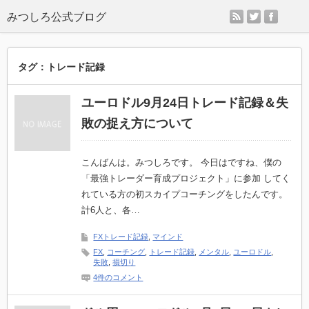
rss
twitter
faceb
タグ：トレード記録
ユーロドル9月24日トレード記録＆失
敗の捉え方について
こんばんは。みつしろです。 今日はですね、僕の
「最強トレーダー育成プロジェクト」に参加 してく
れている方の初スカイプコーチングをしたんです。
計6人と、各…
FXトレード記録
,
マインド
FX
,
コーチング
,
トレード記録
,
メンタル
,
ユーロドル
,
失敗
,
損切り
4件のコメント