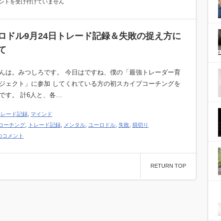
ントを受け付けていません
ロドル9月24日トレード記録＆失敗の捉え方に
て
んは。みつしろです。 今日はですね、僕の「最強トレーダー育
ジェクト」に参加 してくれている方の初スカイプコーチングを
です。 計6人と、各…
トレード記録
,
マインド
コーチング
,
トレード記録
,
メンタル
,
ユーロドル
,
失敗
,
損切り
のコメント
RETURN TOP