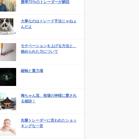
勝率75%のトレーダーが解説
大事なのはトレード手法じゃねぇ
んだよ
モチベーションを上げる方法と、
秘められた力について
縦軸と重力場
梅ちゃん流、相場の神様に愛され
る秘訣！
先輩トレーダーに言われたショッ
キングな一言