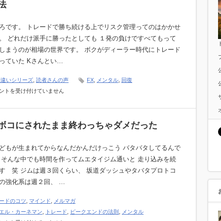
法
ろです。 トレードで勝ち続ける上でリスク管理ってのはかかせ
。 どれだけ派手に勝ったとしても １発の負けですべてもって
しまうのが相場の世界です。 ボクがディーラー時代にトレード
っていた Kさんとい…
勘違いシリーズ
,
読者さんの声
FX
,
メンタル
,
回復
ントを受け付けていません
ボコにされたまま終わっちゃダメだった
どもが生まれてからなんだかんだけっこう バタバタしてるんで
 そんな中でも時間を作ってムエタイジム通いと 走り込みを続
す 笑 ジムは週３回くらい、 坂道ダッシュやタバタプロトコ
の強化系は週２回、 …
ードのコツ
,
マインド
,
メルマガ
エル・カーネマン
,
トレード
,
ピークエンドの法則
,
メンタル