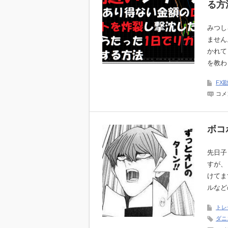
る方
みつし
ません
かれて
を教わ
FX
FX
コメ
で
あ
り
得
ボコ
な
い
金
先日子
額
の
すが、
ロ
けてま
ス
カ
ルなど
ッ
ト
を
トレ
炸
ダニ
裂