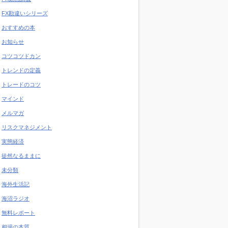
FX勘違いシリーズ
おすすめの本
お知らせ
コツコツドカン
トレンドの定義
トレードのコツ
マインド
メルマガ
リスクマネジメント
実態経済
徒然なるままに
未分類
海外生活記
海沼ラジオ
無料レポート
相場の本質