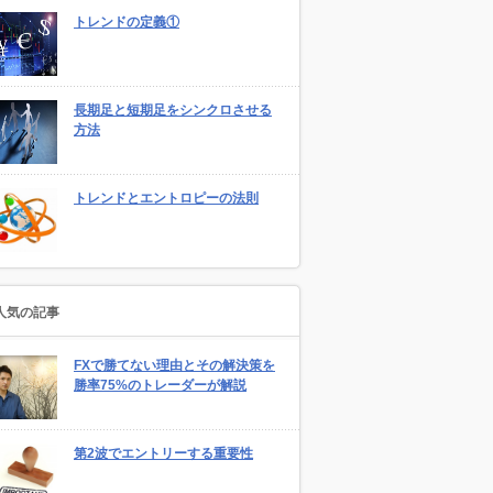
トレンドの定義①
長期足と短期足をシンクロさせる
方法
トレンドとエントロピーの法則
人気の記事
FXで勝てない理由とその解決策を
勝率75%のトレーダーが解説
第2波でエントリーする重要性