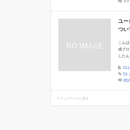
さ
ボ
コメ
せ
コ
て
ボ
し
コ
ま
に
ユー
っ
さ
て
れ
つい
撃
た
沈
ま
し
ま
こんば
た
終
状
わ
成プロ
態
っ
したん
か
ち
ら
ゃ
た
ダ
FX
っ
メ
FX
,
た
だ
1
っ
4件
日
た
で
は
リ
カ
トップページに戻る
バ
リ
ー
す
る
方
法