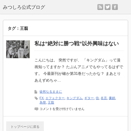
rss
twitter
faceb
タグ：王翦
私は​”絶対に勝つ戦”以外​興味はない
こんにちは。 突然ですが、 「キングダム」って漫
画知ってますか？ たぶんアニメでもやってるはずで
す。 今最新刊が確か第31巻だったかな？ まあとり
あえずめちゃ…
徒然なるままに
FX
,
エフェクター
,
キングダム
,
ギター
,
信
,
名言
,
廉頗
,
為替
,
王翦
私
コメントを受け付けていません
は​
”絶
対
に
トップページに戻る
勝