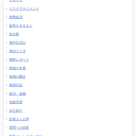
メルマガ
リスクマネジメント
実態経済
徒然なるままに
未分類
海外生活記
海沼ラジオ
無料レポート
相場の本質
相場の概念
相場日誌
経済・金融
自動売買
自己紹介
読者さんの声
質問への回答