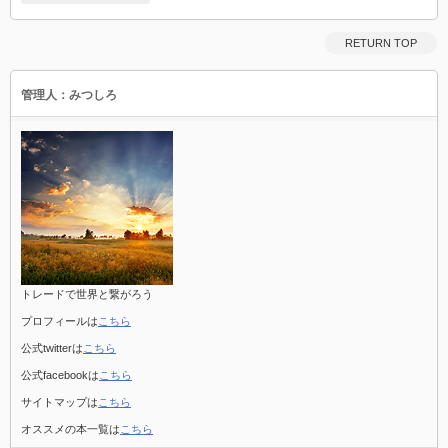
つ
戦”以
外​
RETURN TOP
興
味
は
管理人：みつしろ
な
い
は
トレードで世界と繋がろう
プロフィールは
こちら
公式twitterは
こちら
公式facebookは
こちら
サイトマップは
こちら
オススメの本一覧は
こちら