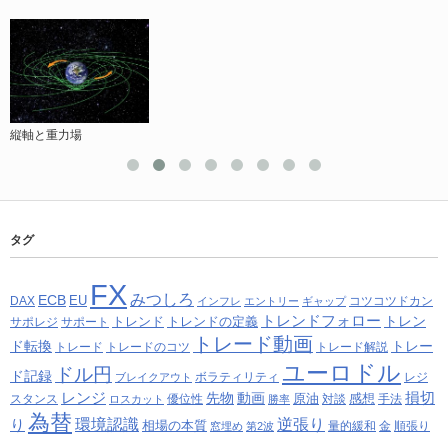
縦軸と重力場
タグ
FX
みつしろ
ECB
EU
DAX
コツコツドカン
インフレ
エントリー
ギャップ
トレンドフォロー
トレン
トレンド
トレンドの定義
サポレジ
サポート
トレード動画
ド転換
トレー
トレード
トレードのコツ
トレード解説
ユーロドル
ドル円
ド記録
ボラティリティ
レジ
ブレイクアウト
レンジ
損切
先物
動画
原油
感想
スタンス
優位性
対談
手法
ロスカット
勝率
為替
り
環境認識
逆張り
相場の本質
量的緩和
金
順張り
窓埋め
第2波