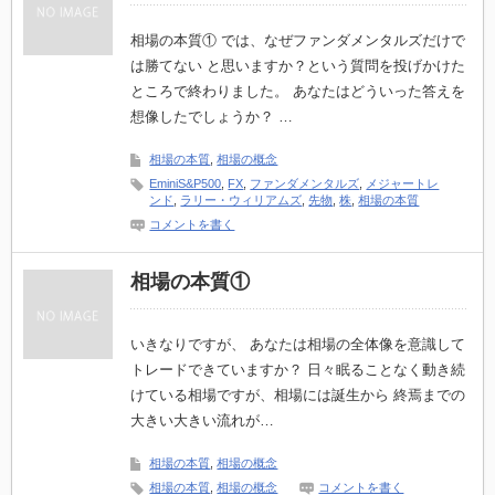
相場の本質① では、なぜファンダメンタルズだけで
は勝てない と思いますか？という質問を投げかけた
ところで終わりました。 あなたはどういった答えを
想像したでしょうか？ …
相場の本質
,
相場の概念
EminiS&P500
,
FX
,
ファンダメンタルズ
,
メジャートレ
ンド
,
ラリー・ウィリアムズ
,
先物
,
株
,
相場の本質
コメントを書く
相場の本質①
いきなりですが、 あなたは相場の全体像を意識して
トレードできていますか？ 日々眠ることなく動き続
けている相場ですが、相場には誕生から 終焉までの
大きい大きい流れが…
相場の本質
,
相場の概念
相場の本質
,
相場の概念
コメントを書く