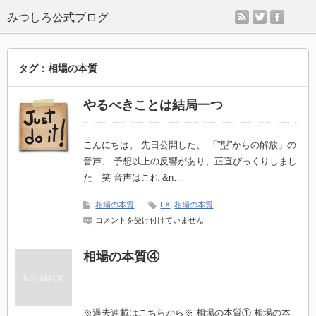
rss
twitter
faceb
タグ：相場の本質
やるべきことは結局一つ
こんにちは。 先日公開した、 「”型”からの解放」の
音声、 予想以上の反響があり、正直びっくりしまし
た 笑 音声はこれ &n…
相場の本質
FX
,
相場の本質
や
コメントを受け付けていません
る
べ
き
相場の本質④
こ
と
は
結
=========================================
局
※過去連載はこちらから※ 相場の本質① 相場の本
一