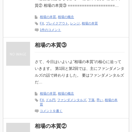
つ
質② 相場の本質③ ====================…
は
相場の本質
,
相場の概念
FX
,
ブレイクアウト
,
レンジ
,
相場の本質
1件のコメント
相場の本質③
さて、今日はいよいよ”相場の本質”の核心に迫って
いきます。 第1回と第2回では、主にファンダメンタ
ルズの話で終わりました。 要はファンダメンタルズ
だ…
相場の本質
,
相場の概念
FX
,
ドル円
,
ファンダメンタルズ
,
下落
,
早い
,
相場の本
質
コメントを書く
相場の本質②