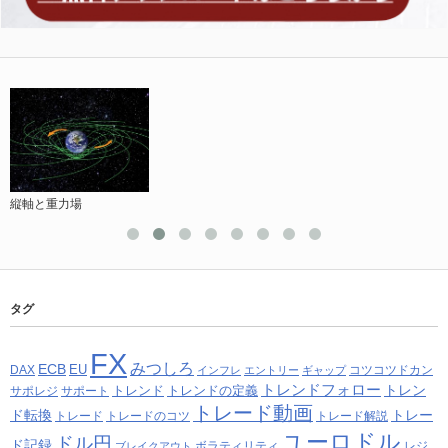
縦軸と重力場
タグ
FX
みつしろ
ECB
EU
DAX
コツコツドカン
インフレ
エントリー
ギャップ
トレンドフォロー
トレン
トレンド
トレンドの定義
サポレジ
サポート
トレード動画
ド転換
トレー
トレード
トレードのコツ
トレード解説
ユーロドル
ドル円
ド記録
ボラティリティ
レジ
ブレイクアウト