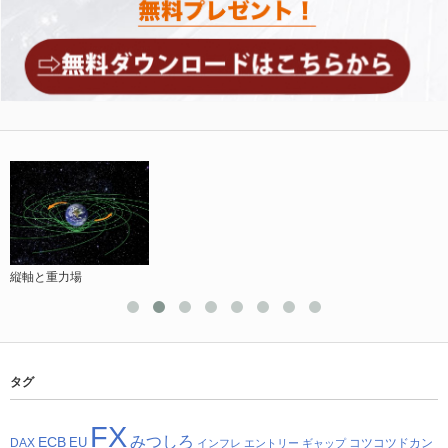
縦軸と重力場
タグ
FX
みつしろ
ECB
EU
DAX
コツコツドカン
インフレ
エントリー
ギャップ