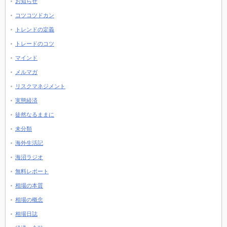
お知らせ
コツコツドカン
トレンドの定義
トレードのコツ
マインド
メルマガ
リスクマネジメント
実態経済
徒然なるままに
未分類
海外生活記
海沼ラジオ
無料レポート
相場の本質
相場の概念
相場日誌