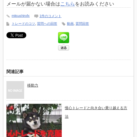
メールが届かない場合は
こちら
をお読みください
mitsushirofx
1件のコメント
トレードのコツ
,
質問への回答
動画
,
質問回答
関連記事
移動力
慢心トレードと向き合い乗り越える方
法