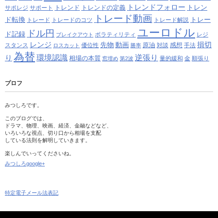
トレンドフォロー
トレン
トレンド
トレンドの定義
サポレジ
サポート
トレード動画
ド転換
トレー
トレード
トレードのコツ
トレード解説
ユーロドル
ドル円
ド記録
ボラティリティ
レジ
ブレイクアウト
レンジ
損切
先物
動画
原油
感想
スタンス
優位性
対談
手法
ロスカット
勝率
為替
り
環境認識
逆張り
相場の本質
量的緩和
金
順張り
窓埋め
第2波
プロフ
みつしろです。
このブログでは、
ドラマ、物理、映画、経済、金融などなど、
いろいろな視点、切り口から相場を支配
している法則を解明していきます。
楽しんでいってくださいね。
みつしろgoogle+
特定電子メール法表記