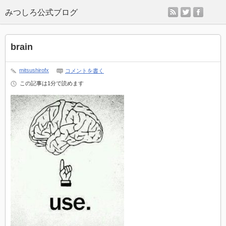
rss
twitter
faceb
brain
mitsushirofx
コメントを書く
この記事は1分で読めます