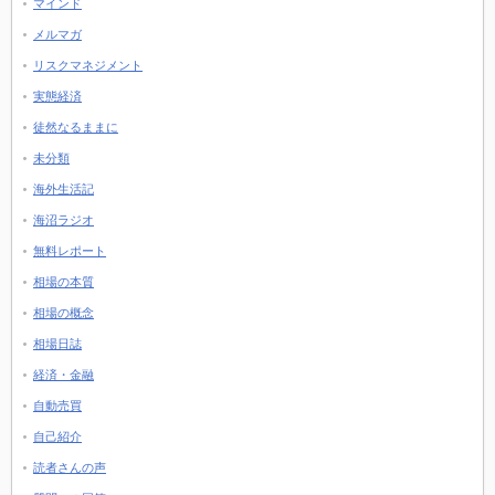
マインド
メルマガ
リスクマネジメント
実態経済
徒然なるままに
未分類
海外生活記
海沼ラジオ
無料レポート
相場の本質
相場の概念
相場日誌
経済・金融
自動売買
自己紹介
読者さんの声