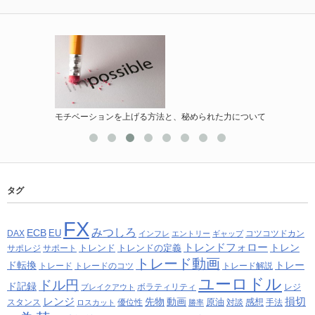
モチベーションを上げる方法と、秘められた力について
タグ
FX
みつしろ
ECB
EU
DAX
コツコツドカン
インフレ
エントリー
ギャップ
トレンドフォロー
トレン
トレンド
トレンドの定義
サポレジ
サポート
トレード動画
ド転換
トレー
トレード
トレードのコツ
トレード解説
ユーロドル
ドル円
ド記録
ボラティリティ
レジ
ブレイクアウト
レンジ
損切
先物
動画
原油
感想
スタンス
優位性
対談
手法
ロスカット
勝率