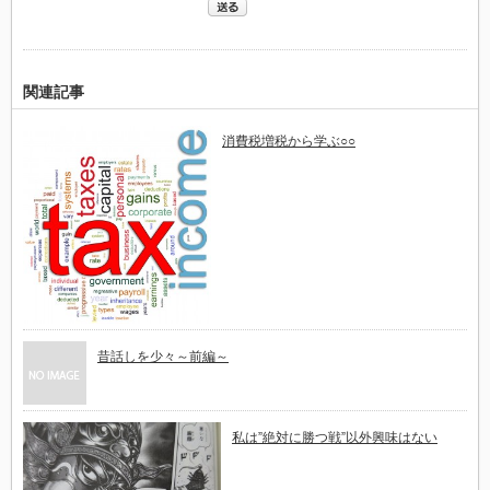
は
関連記事
消費税増税から学ぶ○○
昔話しを少々～前編～
私は​”絶対に勝つ戦”以外​興味はない