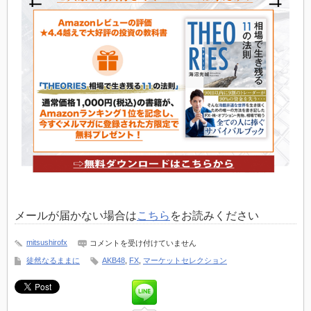
メールが届かない場合は
こちら
をお読みください
AKB48
mitsushirofx
コメントを受け付けていません
的
徒然なるままに
AKB48
,
FX
,
マーケットセレクション
ト
レ
ー
ダ
ー