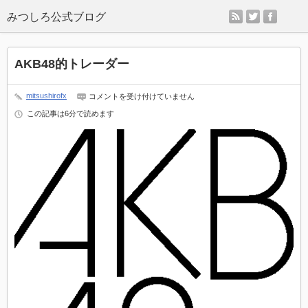
rss
twitter
faceb
AKB48的トレーダー
AKB48
mitsushirofx
コメントを受け付けていません
的
この記事は6分で読めます
ト
レ
ー
ダ
ー
は