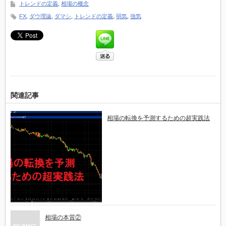
トレンドの定義
,
相場の概念
FX
,
ダウ理論
,
ダマシ
,
トレンドの定義
,
弱気
,
強気
関連記事
相場の転換を予測するための超実践法
相場の本質②