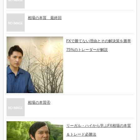
相場の本質 最終回
FXで勝てない理由とその解決策を勝率
75%のトレーダーが解説
相場の本質④
リーガル・ハイから学​ぶFX相場の本質
＆トレー​ド必勝法