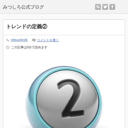
rss
twitter
faceb
トレンドの定義②
mitsushirofx
コメントを書く
この記事は5分で読めます