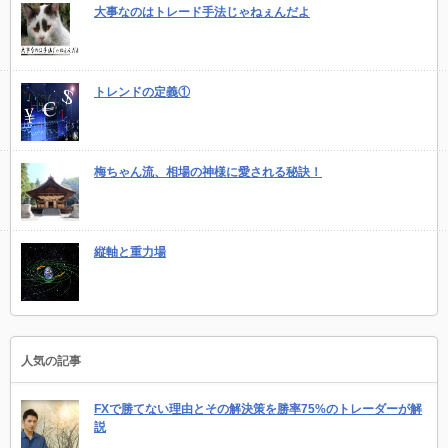
大事なのはトレード手法じゃねぇんだよ
トレンドの定義①
梅ちゃん流、相場の神様に愛される秘訣！
縦軸と重力場
人気の記事
FXで勝てない理由とその解決策を勝率75%のトレーダーが解
説