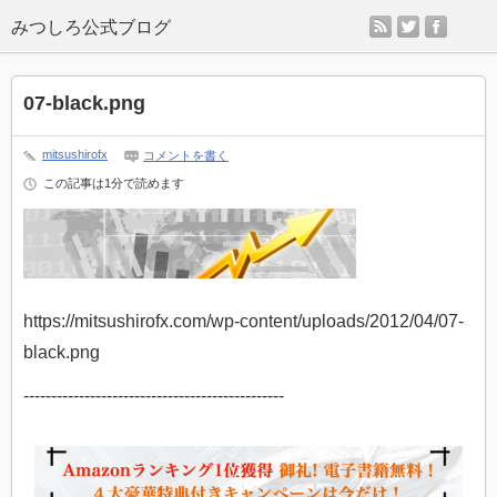
rss
twitter
faceb
07-black.png
mitsushirofx
コメントを書く
この記事は1分で読めます
https://mitsushirofx.com/wp-content/uploads/2012/04/07-
black.png
-----------------------------------------------