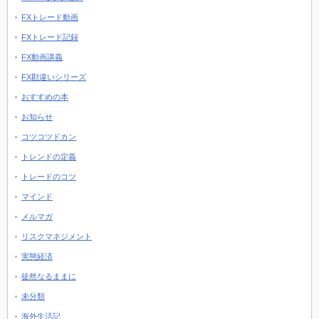
FXトレード動画
FXトレード記録
FX動画講義
FX勘違いシリーズ
おすすめの本
お知らせ
コツコツドカン
トレンドの定義
トレードのコツ
マインド
メルマガ
リスクマネジメント
実態経済
徒然なるままに
未分類
海外生活記