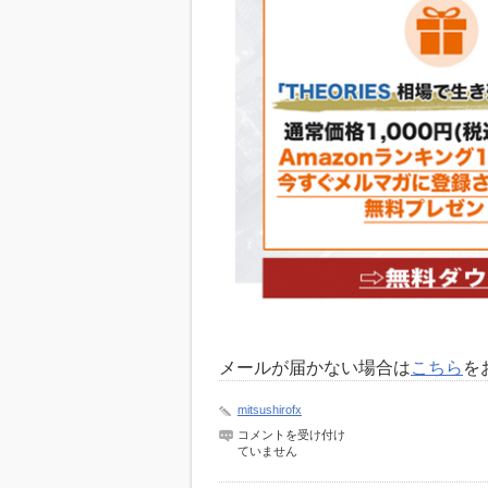
メールが届かない場合は
こちら
を
mitsushirofx
1223-
コメントを受け付け
1
ていません
は