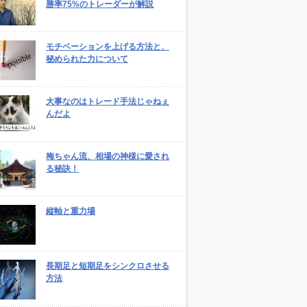
勝率75%のトレーダーが解説
モチベーションを上げる方法と、
秘められた力について
大事なのはトレード手法じゃねぇ
んだよ
梅ちゃん流、相場の神様に愛され
る秘訣！
縦軸と重力場
長期足と短期足をシンクロさせる
方法