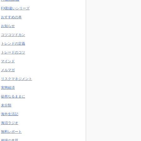
FX勘違いシリーズ
おすすめの本
お知らせ
コツコツドカン
トレンドの定義
トレードのコツ
マインド
メルマガ
リスクマネジメント
実態経済
徒然なるままに
未分類
海外生活記
海沼ラジオ
無料レポート
相場の本質