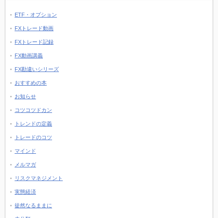
ETF・オプション
FXトレード動画
FXトレード記録
FX動画講義
FX勘違いシリーズ
おすすめの本
お知らせ
コツコツドカン
トレンドの定義
トレードのコツ
マインド
メルマガ
リスクマネジメント
実態経済
徒然なるままに