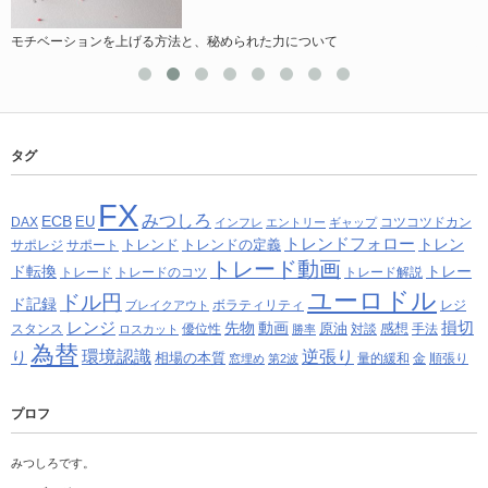
モチベーションを上げる方法と、秘められた力について
タグ
FX
みつしろ
ECB
EU
DAX
コツコツドカン
インフレ
エントリー
ギャップ
トレンドフォロー
トレン
トレンド
トレンドの定義
サポレジ
サポート
トレード動画
ド転換
トレー
トレード
トレードのコツ
トレード解説
ユーロドル
ドル円
ド記録
ボラティリティ
レジ
ブレイクアウト
レンジ
損切
先物
動画
原油
感想
スタンス
優位性
対談
手法
ロスカット
勝率
為替
り
環境認識
逆張り
相場の本質
量的緩和
金
順張り
窓埋め
第2波
プロフ
みつしろです。