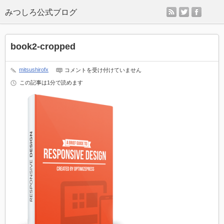
rss
twitter
faceb
book2-cropped
book2-
mitsushirofx
コメントを受け付けていません
cropped
は
この記事は1分で読めます