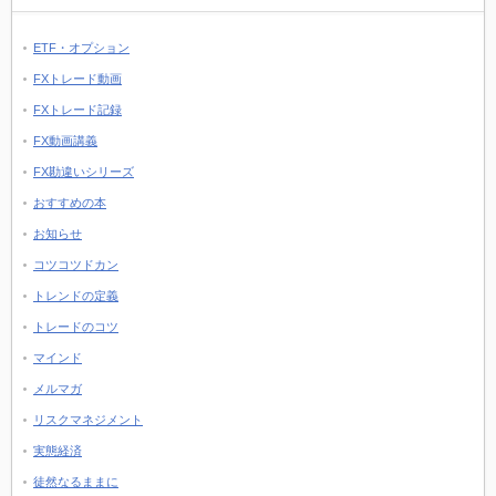
ETF・オプション
FXトレード動画
FXトレード記録
FX動画講義
FX勘違いシリーズ
おすすめの本
お知らせ
コツコツドカン
トレンドの定義
トレードのコツ
マインド
メルマガ
リスクマネジメント
実態経済
徒然なるままに