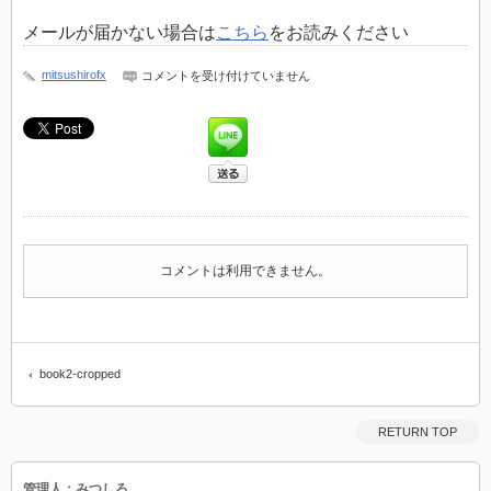
メールが届かない場合は
こちら
をお読みください
book2-
mitsushirofx
コメントを受け付けていません
cropped
は
コメントは利用できません。
book2-cropped
RETURN TOP
管理人：みつしろ