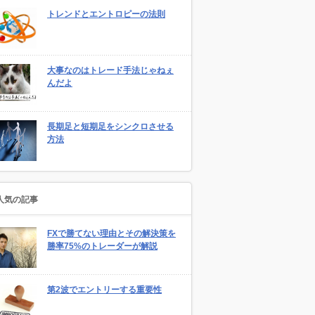
トレンドとエントロピーの法則
大事なのはトレード手法じゃねぇ
んだよ
長期足と短期足をシンクロさせる
方法
人気の記事
FXで勝てない理由とその解決策を
勝率75%のトレーダーが解説
第2波でエントリーする重要性