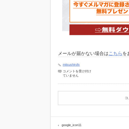
メールが届かない場合は
こちら
を
mitsushirofx
google_icon11
コメントを受け付け
は
ていません
コ
google_icon11