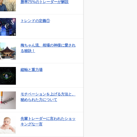
勝率75%のトレーダーが解説
トレンドの定義①
梅ちゃん流、相場の神様に愛され
る秘訣！
縦軸と重力場
モチベーションを上げる方法と、
秘められた力について
先輩トレーダーに言われたショッ
キングな一言