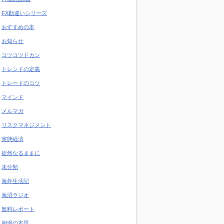
FX勘違いシリーズ
おすすめの本
お知らせ
コツコツドカン
トレンドの定義
トレードのコツ
マインド
メルマガ
リスクマネジメント
実態経済
徒然なるままに
未分類
海外生活記
海沼ラジオ
無料レポート
相場の本質