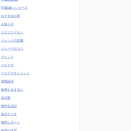
FX勘違いシリーズ
おすすめの本
お知らせ
コツコツドカン
トレンドの定義
トレードのコツ
マインド
メルマガ
リスクマネジメント
実態経済
徒然なるままに
未分類
海外生活記
海沼ラジオ
無料レポート
相場の本質