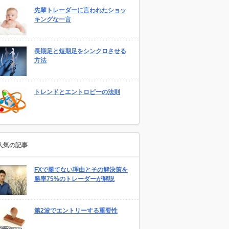
先輩トレーダーに言われたショッ
キングな一言
長期足と短期足をシンクロさせる
方法
トレンドとエントロピーの法則
人気の記事
FXで勝てない理由とその解決策を
勝率75%のトレーダーが解説
第2波でエントリーする重要性