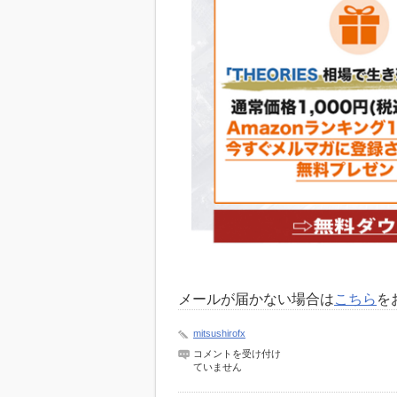
メールが届かない場合は
こちら
を
mitsushirofx
landingpage_with_video2
コメントを受け付け
は
ていません