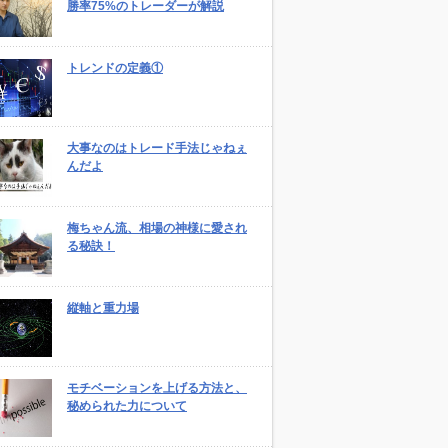
勝率75%のトレーダーが解説
トレンドの定義①
大事なのはトレード手法じゃねぇ
んだよ
梅ちゃん流、相場の神様に愛され
る秘訣！
縦軸と重力場
モチベーションを上げる方法と、
秘められた力について