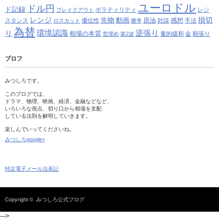
ユーロドル
ドル円
ド記録
ボラティリティ
レジ
ブレイクアウト
レンジ
損切
先物
動画
原油
感想
スタンス
優位性
対談
手法
ロスカット
勝率
為替
り
環境認識
逆張り
相場の本質
量的緩和
金
順張り
窓埋め
第2波
プロフ
みつしろです。
このブログでは、
ドラマ、物理、映画、経済、金融などなど、
いろいろな視点、切り口から相場を支配
している法則を解明していきます。
楽しんでいってくださいね。
みつしろgoogle+
特定電子メール法表記
Copyright ©
みつしろ公式ブログ
-->