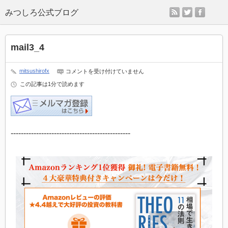
rss
twitter
faceb
mail3_4
mail3_4
mitsushirofx
コメントを受け付けていません
は
この記事は1分で読めます
-----------------------------------------------