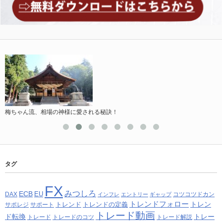
梅ちゃん流、相場の神様に愛される秘訣！
タグ
FX
みつしろ
ECB
EU
DAX
コツコツドカン
インフレ
エントリー
ギャップ
トレンドフォロー
トレン
トレンド
トレンドの定義
サポレジ
サポート
トレード動画
ド転換
トレー
トレード
トレードのコツ
トレード解説