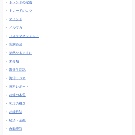
トレンドの定義
トレードのコツ
マインド
メルマガ
リスクマネジメント
実態経済
徒然なるままに
未分類
海外生活記
海沼ラジオ
無料レポート
相場の本質
相場の概念
相場日誌
経済・金融
自動売買