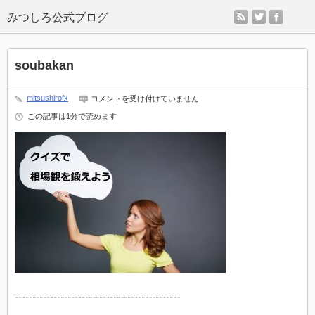
rss
twitter
faceb
soubakan
soubakan
mitsushirofx
コメントを受け付けていません
は
この記事は1分で読めます
-----------------------------------------------