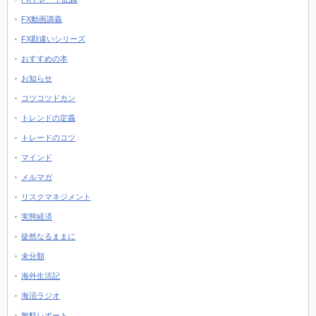
FX動画講義
FX勘違いシリーズ
おすすめの本
お知らせ
コツコツドカン
トレンドの定義
トレードのコツ
マインド
メルマガ
リスクマネジメント
実態経済
徒然なるままに
未分類
海外生活記
海沼ラジオ
無料レポート