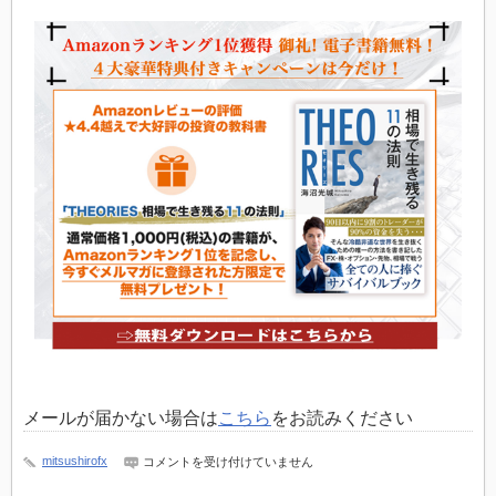
メールが届かない場合は
こちら
をお読みください
soubakan
mitsushirofx
コメントを受け付けていません
は