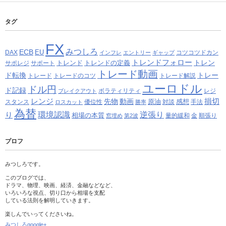
タグ
FX
みつしろ
ECB
EU
DAX
コツコツドカン
インフレ
エントリー
ギャップ
トレンドフォロー
トレン
トレンド
トレンドの定義
サポレジ
サポート
トレード動画
ド転換
トレー
トレード
トレードのコツ
トレード解説
ユーロドル
ドル円
ド記録
ボラティリティ
レジ
ブレイクアウト
レンジ
損切
先物
動画
原油
感想
スタンス
優位性
対談
手法
ロスカット
勝率
為替
り
環境認識
逆張り
相場の本質
量的緩和
金
順張り
窓埋め
第2波
プロフ
みつしろです。
このブログでは、
ドラマ、物理、映画、経済、金融などなど、
いろいろな視点、切り口から相場を支配
している法則を解明していきます。
楽しんでいってくださいね。
みつしろgoogle+