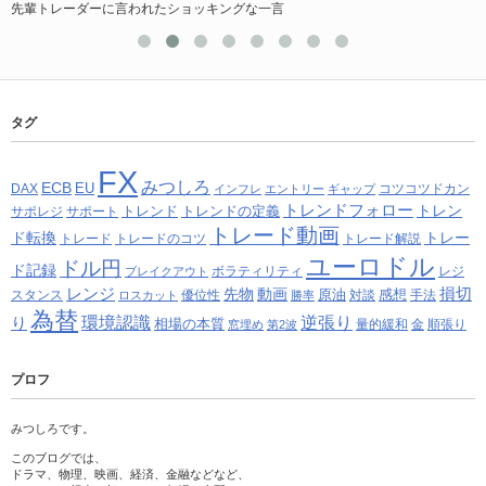
先輩トレーダーに言われたショッキングな一言
タグ
FX
みつしろ
ECB
EU
DAX
コツコツドカン
インフレ
エントリー
ギャップ
トレンドフォロー
トレン
トレンド
トレンドの定義
サポレジ
サポート
トレード動画
ド転換
トレー
トレード
トレードのコツ
トレード解説
ユーロドル
ドル円
ド記録
ボラティリティ
レジ
ブレイクアウト
レンジ
損切
先物
動画
原油
感想
スタンス
優位性
対談
手法
ロスカット
勝率
為替
り
環境認識
逆張り
相場の本質
量的緩和
金
順張り
窓埋め
第2波
プロフ
みつしろです。
このブログでは、
ドラマ、物理、映画、経済、金融などなど、