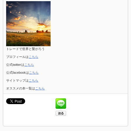
す
る
巨
額
制
裁
が
意
味
す
る
トレードで世界と繋がろう
も
の
プロフィールは
こちら
①
は
公式twitterは
こちら
公式facebookは
こちら
サイトマップは
こちら
オススメの本一覧は
こちら