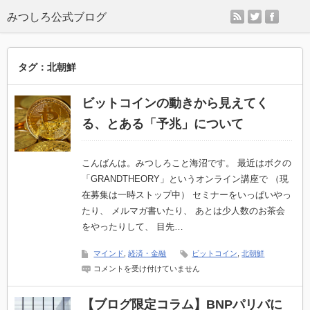
rss
twitter
faceb
タグ：北朝鮮
ビットコインの動きから見えてく
る、とある「予兆」について
こんばんは。みつしろこと海沼です。 最近はボクの
「GRANDTHEORY」というオンライン講座で （現
在募集は一時ストップ中） セミナーをいっぱいやっ
たり、 メルマガ書いたり、 あとは少人数のお茶会
をやったりして、 目先…
マインド
,
経済・金融
ビットコイン
,
北朝鮮
ビ
コメントを受け付けていません
ッ
ト
コ
【ブログ限定コラム】BNPパリバに
イ