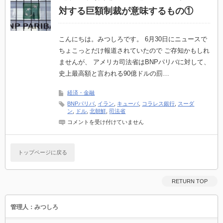
ン
対する巨額制裁が意味するもの①
の
動
き
か
こんにちは。みつしろです。 6月30日にニュースで
ら
ちょこっとだけ報道されていたので ご存知かもしれ
見
え
ませんが、 アメリカ司法省はBNPパリバに対して、
て
史上最高額と言われる90億ドルの罰…
く
る、
と
経済・金融
あ
BNPパリバ
,
イラン
,
キューバ
,
コラレス銀行
,
スーダ
る
ン
,
ドル
,
北朝鮮
,
司法省
「予
兆」
【ブ
コメントを受け付けていません
に
ロ
つ
グ
い
限
て
定
トップページに戻る
は
コ
ラ
ム】
BNP
RETURN TOP
パ
リ
バ
管理人：みつしろ
に
対