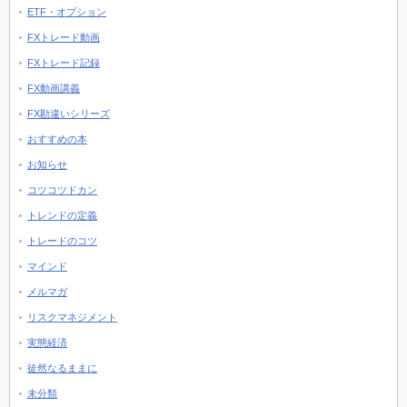
ETF・オプション
FXトレード動画
FXトレード記録
FX動画講義
FX勘違いシリーズ
おすすめの本
お知らせ
コツコツドカン
トレンドの定義
トレードのコツ
マインド
メルマガ
リスクマネジメント
実態経済
徒然なるままに
未分類