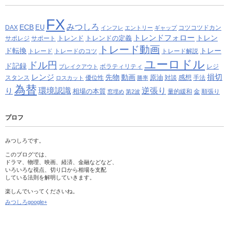
FX
みつしろ
ECB
EU
DAX
コツコツドカン
インフレ
エントリー
ギャップ
トレンドフォロー
トレン
トレンド
トレンドの定義
サポレジ
サポート
トレード動画
ド転換
トレー
トレード
トレードのコツ
トレード解説
ユーロドル
ドル円
ド記録
ボラティリティ
レジ
ブレイクアウト
レンジ
損切
先物
動画
原油
感想
スタンス
優位性
対談
手法
ロスカット
勝率
為替
り
環境認識
逆張り
相場の本質
量的緩和
金
順張り
窓埋め
第2波
プロフ
みつしろです。
このブログでは、
ドラマ、物理、映画、経済、金融などなど、
いろいろな視点、切り口から相場を支配
している法則を解明していきます。
楽しんでいってくださいね。
みつしろgoogle+