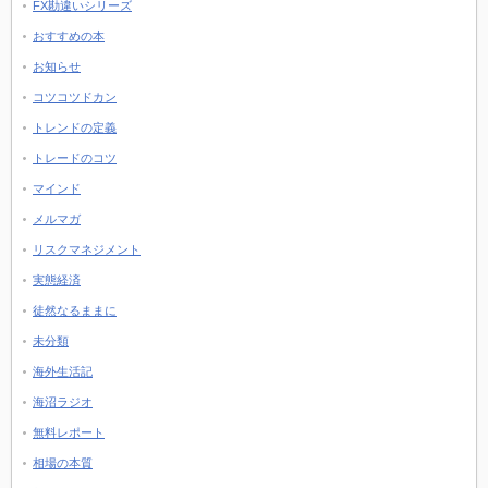
FX勘違いシリーズ
おすすめの本
お知らせ
コツコツドカン
トレンドの定義
トレードのコツ
マインド
メルマガ
リスクマネジメント
実態経済
徒然なるままに
未分類
海外生活記
海沼ラジオ
無料レポート
相場の本質