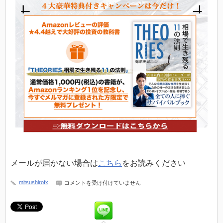
メールが届かない場合は
こちら
をお読みください
Team11
mitsushirofx
コメントを受け付けていません
は