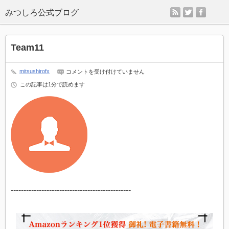
rss
twitter
faceb
Team11
Team11
mitsushirofx
コメントを受け付けていません
は
この記事は1分で読めます
-----------------------------------------------