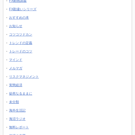
FX動画講義
FX勘違いシリーズ
おすすめの本
お知らせ
コツコツドカン
トレンドの定義
トレードのコツ
マインド
メルマガ
リスクマネジメント
実態経済
徒然なるままに
未分類
海外生活記
海沼ラジオ
無料レポート