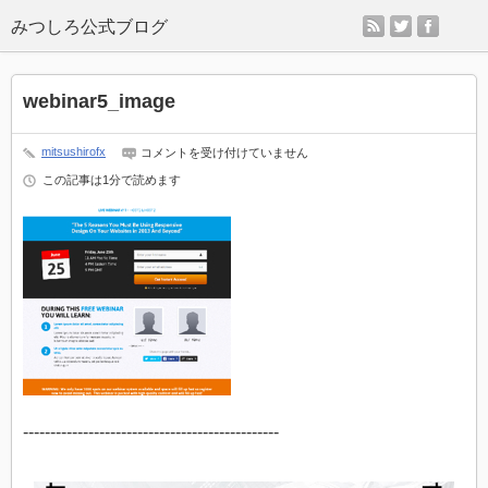
rss
twitter
faceb
webinar5_image
webinar5_image
mitsushirofx
コメントを受け付けていません
は
この記事は1分で読めます
-----------------------------------------------