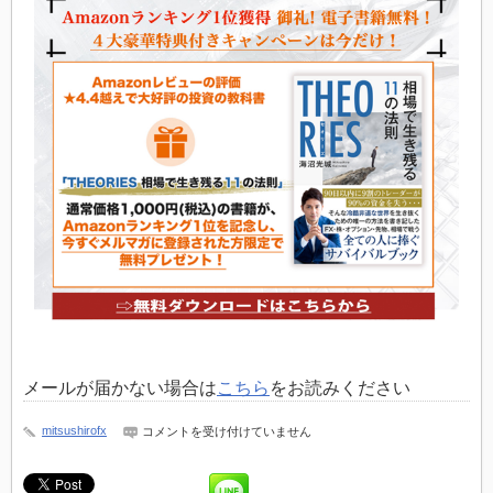
メールが届かない場合は
こちら
をお読みください
webinar5_image
mitsushirofx
コメントを受け付けていません
は