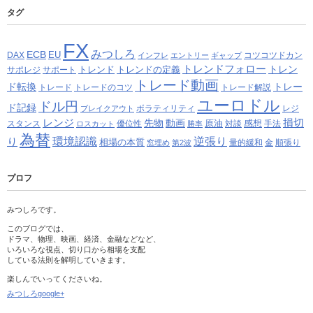
タグ
FX
みつしろ
ECB
EU
DAX
コツコツドカン
インフレ
エントリー
ギャップ
トレンドフォロー
トレン
トレンド
トレンドの定義
サポレジ
サポート
トレード動画
ド転換
トレー
トレード
トレードのコツ
トレード解説
ユーロドル
ドル円
ド記録
ボラティリティ
レジ
ブレイクアウト
レンジ
損切
先物
動画
原油
感想
スタンス
優位性
対談
手法
ロスカット
勝率
為替
り
環境認識
逆張り
相場の本質
量的緩和
金
順張り
窓埋め
第2波
プロフ
みつしろです。
このブログでは、
ドラマ、物理、映画、経済、金融などなど、
いろいろな視点、切り口から相場を支配
している法則を解明していきます。
楽しんでいってくださいね。
みつしろgoogle+