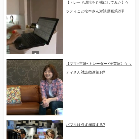
【トレード環境を丸裸にしてみた】ケ
ッティこと松本さん対談動画第2弾
【ママ×主婦×トレーダー×実業家】ケッ
ティさん対談動画第1弾
バブ​ルは必ず崩壊する?