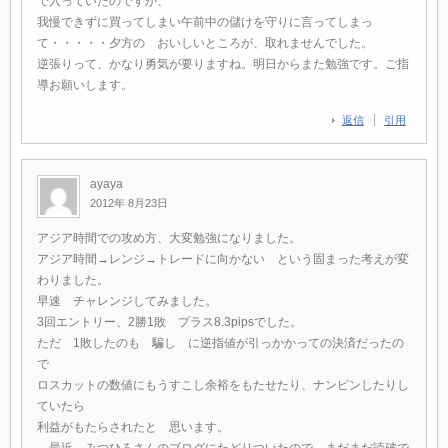
で入っていたのですが、
我慢できずに買ってしまい午前中の儲けを守りに言ってしまっ
て・・・・・夕方の おいしいところが、取れませんでした。
逆張りって、かなり勇気が要りますね。明日からまた勉強です。ご指
導お願いします。
返信
引用
ayaya
2012年 8月23日
アジア時間での攻め方、大変勉強になりました。
アジア時間→レンジ→トレードに向かない という固まった考えが変
わりました。
早速 チャレンジしてみました。
3回エントリー、2勝1敗 プラス8.3pipsでした。
ただ 1敗したのも 騙し に逆指値が引っかかっての決済だったの
で
ロスカットの数値にもうすこし余裕をもたせたり、ナンピンしたりし
ていたら
利益がもたらされたと 思います。
最近 みつひろさんのブログにたどりついたので まだまだ読破で