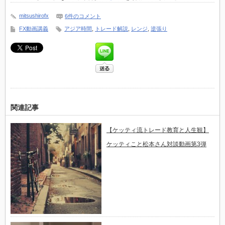
mitsushirofx
6件のコメント
FX動画講義
アジア時間
,
トレード解説
,
レンジ
,
逆張り
関連記事
【ケッティ流トレード教育​と人生観】
ケッティこと松本さん対​談動画第3弾