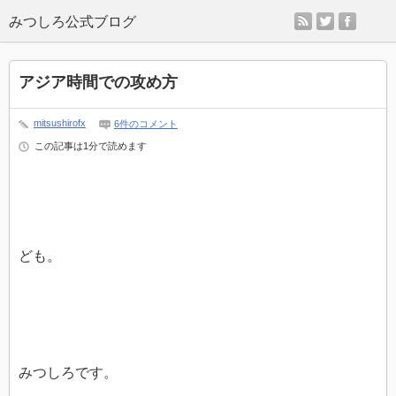
rss
twitter
faceb
アジア時間での攻め方
mitsushirofx
6件のコメント
この記事は1分で読めます
ども。
みつしろです。