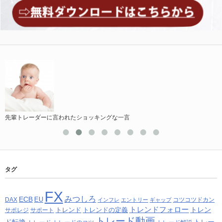
先輩トレーダーに言われたショッキングな一言
タグ
FX
みつしろ
ECB
EU
DAX
コツコツドカン
インフレ
エントリー
ギャップ
トレンドフォロー
トレン
トレンド
トレンドの定義
サポレジ
サポート
トレード動画
ド転換
トレー