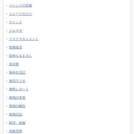
トレンドの定義
トレードのコツ
マインド
メルマガ
リスクマネジメント
実態経済
徒然なるままに
未分類
海外生活記
海沼ラジオ
無料レポート
相場の本質
相場の概念
相場日誌
経済・金融
自動売買