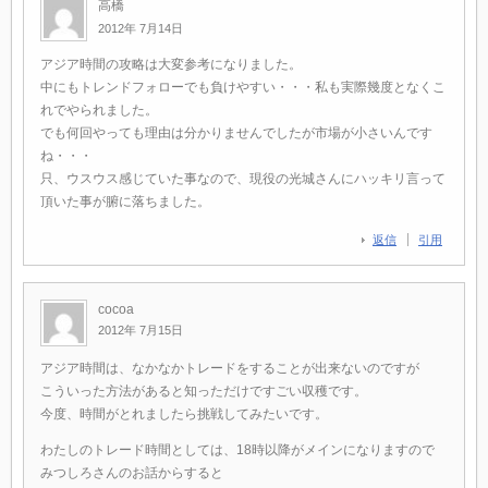
高橋
2012年 7月14日
アジア時間の攻略は大変参考になりました。
中にもトレンドフォローでも負けやすい・・・私も実際幾度となくこ
れでやられました。
でも何回やっても理由は分かりませんでしたが市場が小さいんです
ね・・・
只、ウスウス感じていた事なので、現役の光城さんにハッキリ言って
頂いた事が腑に落ちました。
返信
引用
cocoa
2012年 7月15日
アジア時間は、なかなかトレードをすることが出来ないのですが
こういった方法があると知っただけですごい収穫です。
今度、時間がとれましたら挑戦してみたいです。
わたしのトレード時間としては、18時以降がメインになりますので
みつしろさんのお話からすると