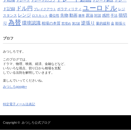
トレード
トレードのコツ
トレード解説
ユーロドル
ドル円
ド記録
ボラティリティ
レジ
ブレイクアウト
レンジ
損切
先物
動画
原油
感想
スタンス
優位性
対談
手法
ロスカット
勝率
為替
り
環境認識
逆張り
相場の本質
量的緩和
金
順張り
窓埋め
第2波
プロフ
みつしろです。
このブログでは、
ドラマ、物理、映画、経済、金融などなど、
いろいろな視点、切り口から相場を支配
している法則を解明していきます。
楽しんでいってくださいね。
みつしろgoogle+
特定電子メール法表記
Copyright ©
みつしろ公式ブログ