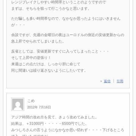
レンジブレイクしやすい時間帯ということのようですので
まずは、そちらを狙って行こうかなと思います。
ただ騙しも多い時間帯なので、なかなか思ったようにはいきません
が・・・
余談ですが、先週の金曜日の夜はユーロドルの側近の安値更新からの
急上昇でやられてしまいました。
反省としては、安値更新ですぐに入ってしまったこと・・・
そして上昇中の逆張り！
来週はこの点だけは、しっかり胆に命じて
同じ間違いは繰り返さないようにしたいです。
返信
引用
こめ
2012年 7月16日
アジア時間の攻め方を見て、きょう攻めてみました。
結果は、＋31000円・・・・－6500円でした。
みつしろさんの言うようになかなか思い切れず・・・・下げるところ