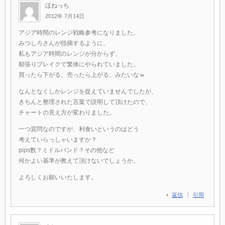
ほねっち
2012年 7月14日
アジア時間のレンジ戦略参考になりました。
みつしろさんが指摘するように、
私もアジア時間のレンジが分からず、
順張りブレイクで繁体にやられていました。
買ったら下がる、売ったら上がる、みたいなｗ
なんとなくしかレンジを捉えていませんでしたが、
きちんと整理された言葉で説明して頂けたので、
チャートの見え方が変わりました。
一つ質問なのですが、利食いというのはどう
考えていらっしゃいますか？
pips数？ミドルバンド？その他など
何かよい基準が教えて頂けないでしょうか。
よろしくお願いいたします。
返信
引用